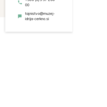
00
tajnistvo@muzej-
idrija-cerkno.si