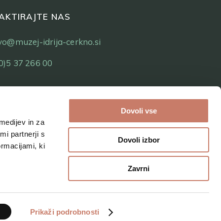
AKTIRAJTE NAS
tvo@muzej-idrija-cerkno.si
0)5 37 266 00
Dovoli vse
medijev in za
i partnerji s
Dovoli izbor
ormacijami, ki
Zavrni
Prikaži podrobnosti
Izdelava spletne strani: