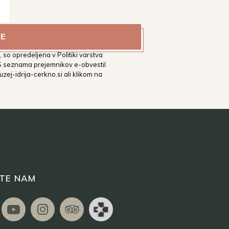
estni muzej Idrija na vaš
tih. Podrobnejša določila glede
 so opredeljena v Politiki varstva
 S seznama prejemnikov e-obvestil
zej-idrija-cerkno.si
ali klikom na
ITE NAM