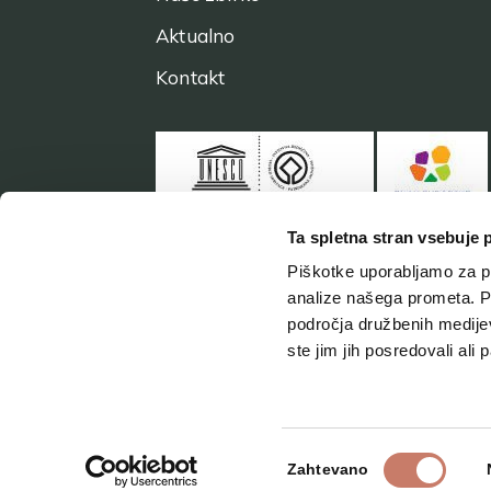
Aktualno
Kontakt
Ta spletna stran vsebuje 
Piškotke uporabljamo za pr
analize našega prometa. Po
področja družbenih medijev,
ste jim jih posredovali ali 
Izbira
Zahtevano
soglasja
2026 MMI, vse pravice pridržane
Politi