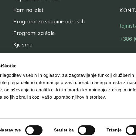
Kam na izlet
KONT
Programi za skupine odraslih
tajnis
Programi za šole
+386 (
Kje smo
Vstopnice
piškotke
ilagoditev vsebin in oglasov, za zagotavljanje funkcij družbenih 
leg tega delimo informacije o vaši uporabi našega mesta z našim
 oglaševanja in analitike, ki jih morda kombinirajo z drugimi inf
pa so jih zbrali skozi vašo uporabo njihovih storitev.
Nastavitve
Statistika
Trženje
ka zasebnosti
Izjava o dostopnosti
Kolofon