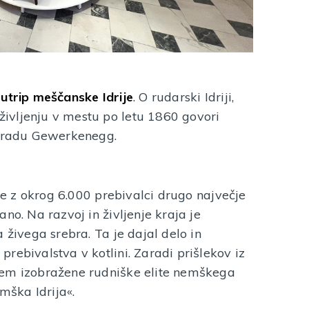
 utrip meščanske Idrije
. O rudarski Idriji,
ivljenju v mestu po letu 1860 govori
 gradu Gewerkenegg.
jne z okrog 6.000 prebivalci drugo največje
no. Na razvoj in življenje kraja je
 živega srebra. Ta je dajal delo in
rebivalstva v kotlini. Zaradi prišlekov iz
sem izobražene rudniške elite nemškega
emška Idrija«.