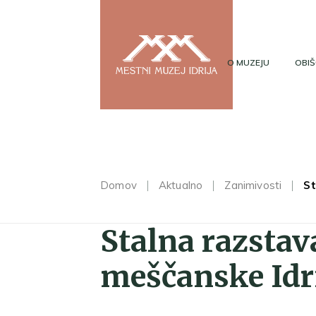
O MUZEJU
OBIŠ
Domov
Aktualno
Zanimivosti
St
Stalna razstava
meščanske Idri