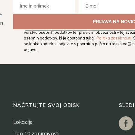
e
Z vpisom svojega elektronskega naslova soglašate, da vas M
in
elektronski naslov obvešča o dogodkih, aktivnostih in novos
varstva osebnih podatkov ter pravic in obveznosti v tej zvezi,
osebnih podatkov, ki je dostopna tukaj:
Politika zasebnosti
.
se lahko kadarkoli odjavite s povratno pošto na
tajnistvo@mu
odjava.
NAČRTUJTE SVOJ OBISK
SLED
Lokacije
Top 10 zanimivosti