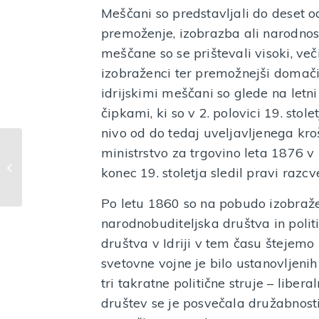
Meščani so predstavljali do deset od
premoženje, izobrazba ali narodnost
meščane so se prištevali visoki, veči
izobraženci ter premožnejši domači 
idrijskimi meščani so glede na letni 
čipkami, ki so v 2. polovici 19. stol
nivo od do tedaj uveljavljenega kroš
ministrstvo za trgovino leta 1876 v 
Predmet meseca
marca 2022:
konec 19. stoletja sledil pravi razcv
Zaporniška vrata
Po letu 1860 so na pobudo izobraže
narodnobuditeljska društva in polit
društva v Idriji v tem času štejemo 
svetovne vojne je bilo ustanovljenih
tri takratne politične struje – liber
društev se je posvečala družabnosti