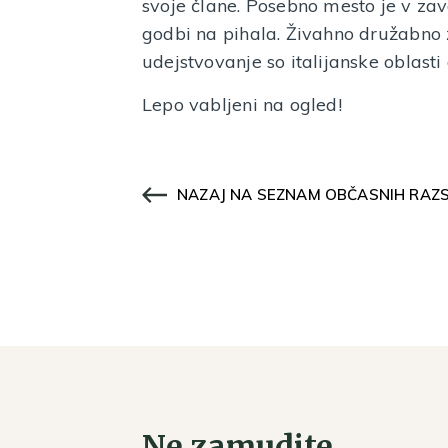
svoje člane. Posebno mesto je v zav
godbi na pihala. Živahno družabno ž
udejstvovanje so italijanske oblasti
Lepo vabljeni na ogled!
NAZAJ NA SEZNAM OBČASNIH RAZ
Ne zamudite