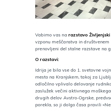
Vabimo vas na
razstavo Življenjski
vzponu meščanstva in društvenem ž
prenovljeni del stalne razstave na
O razstavi:
Idrija je bila vse do 1. svetovne vo
mesto na Kranjskem, takoj za Ljublja
odločilno vplivalo delovanje rudnika
zaslužek večini aktivnega moškega p
drugih delov Avstro-Ogrske, predv
porekla, so ji dolgo časa pravili »N