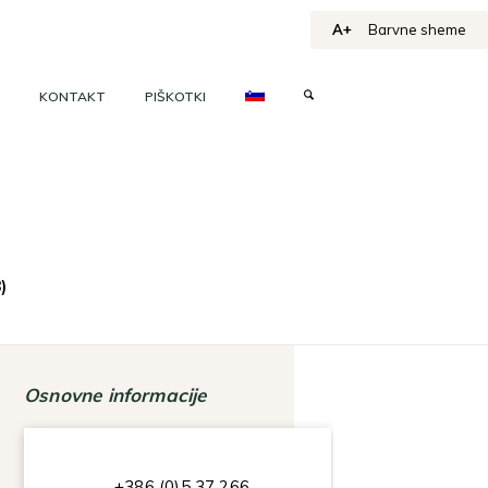
A+
Barvne sheme
KONTAKT
PIŠKOTKI
)
Osnovne informacije
+386 (0)5 37 266