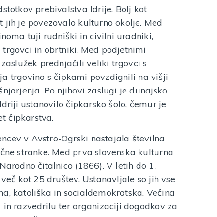
stotkov prebivalstva Idrije. Bolj kot
 jih je povezovalo kulturno okolje. Med
noma tuji rudniški in civilni uradniki,
trgovci in obrtniki. Med podjetnimi
zaslužek prednjačili veliki trgovci s
etja trgovino s čipkami povzdignili na višji
njarjenja. Po njihovi zaslugi je dunajsko
Idriji ustanovilo čipkarsko šolo, čemur je
et čipkarstva.
ncev v Avstro-Ogrski nastajala številna
ične stranke. Med prva slovenska kulturna
Narodno čitalnico (1866). V letih do 1.
 več kot 25 društev. Ustanavljale so jih vse
alna, katoliška in socialdemokratska. Večina
 in razvedrilu ter organizaciji dogodkov za