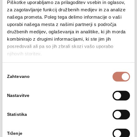
Piškotke uporabljamo za prilagoditev vsebin in oglasov,
Naročam kot pravna oseba / podjetje
za zagotavljanje funkcij družbenih medijev in za analize
Da
našega prometa. Poleg tega delimo informacije o vaši
uporabi našega mesta z našimi partnerji s področja
družbenih medijev, oglaševanja in analitike, ki jih morda
kombinirajo z drugimi informacijami, ki ste jim jih
Strinjam
Strinjam se s splošnimi pogoji
posredovali ali pa so jih zbrali skozi vašo uporabo
se
poslovanja in potrjujem naročilo.
s
njihovih storitev.
splošnimi
Dovoljujem
Dovoljujem obdelavo svojih osebnih
pogoji
obdelavo
Izbira
podatkov za namen vodenja
poslovanja
svojih
Zahtevano
naročniškega razmerja.
soglasja
in
osebnih
potrjujem
podatkov
naročilo.
Želim
Želim se naročiti na e-novičnik in biti
Nastavitve
za
(Obvezno)
se
obveščen o novih številkah ter
namen
naročiti
dogodkih.
vodenja
na
Statistika
naročniškega
e-
razmerja.
novičnik
(Obvezno)
in
Trženje