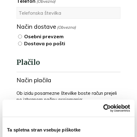
Telefon
(Obvezno)
Način dostave
(Obvezno)
Osebni prevzem
Dostava po pošti
Plačilo
Način plačila
Ob izidu posamezne številke boste račun prejeli
po izbranem načinu prejemanja:
račun želim prejemati po pošti
račun želim prejemati po elektronski
pošti
Ta spletna stran vsebuje piškotke