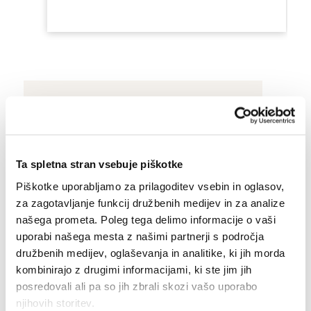
Aktualno dogajanje
Ta spletna stran vsebuje piškotke
Zanimivosti
Piškotke uporabljamo za prilagoditev vsebin in oglasov,
za zagotavljanje funkcij družbenih medijev in za analize
Dogodki in razstave
našega prometa. Poleg tega delimo informacije o vaši
uporabi našega mesta z našimi partnerji s področja
družbenih medijev, oglaševanja in analitike, ki jih morda
kombinirajo z drugimi informacijami, ki ste jim jih
posredovali ali pa so jih zbrali skozi vašo uporabo
njihovih storitev.