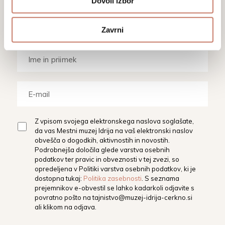
Dovoli izbor
aktualnim dogodkom, prireditvam in
razstavam.
Zavrni
Z vpisom svojega elektronskega naslova soglašate,
da vas Mestni muzej Idrija na vaš elektronski naslov
obvešča o dogodkih, aktivnostih in novostih.
Podrobnejša določila glede varstva osebnih
podatkov ter pravic in obveznosti v tej zvezi, so
opredeljena v Politiki varstva osebnih podatkov, ki je
dostopna tukaj:
Politika zasebnosti
. S seznama
prejemnikov e-obvestil se lahko kadarkoli odjavite s
povratno pošto na
tajnistvo@muzej-idrija-cerkno.si
ali klikom na odjava.