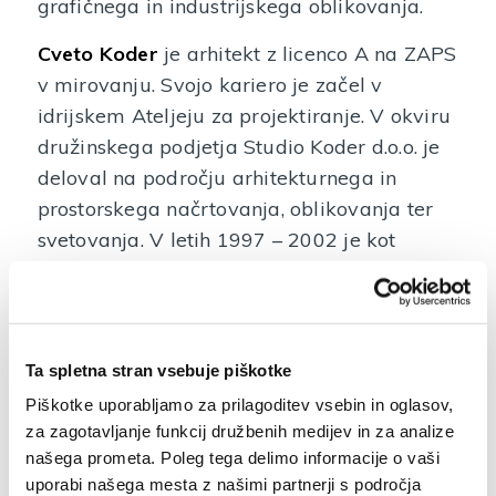
grafičnega in industrijskega oblikovanja.
Cveto Koder
je arhitekt z licenco A na ZAPS
v mirovanju. Svojo kariero je začel v
idrijskem Ateljeju za projektiranje. V okviru
družinskega podjetja Studio Koder d.o.o. je
deloval na področju arhitekturnega in
prostorskega načrtovanja, oblikovanja ter
svetovanja. V letih 1997 – 2002 je kot
župan občine Idrija sooblikoval prostorski
razvoj mesta in podeželja. V lokalnem
okolju spremlja arhitekturno in družbeno
življenje ter aktivno sodeluje v Občinskem
Ta spletna stran vsebuje piškotke
odboru za urejanje prostora in varstvo
Piškotke uporabljamo za prilagoditev vsebin in oglasov,
okolja. Novembra 2025 je minilo 50 let od
za zagotavljanje funkcij družbenih medijev in za analize
njegovega zagovora diplomskega dela pri
našega prometa. Poleg tega delimo informacije o vaši
uporabi našega mesta z našimi partnerji s področja
profesorju Edu Mihevcu, Plečnikovem