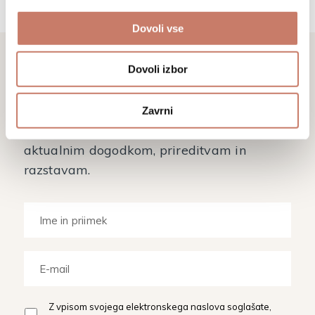
Dovoli vse
Dovoli izbor
Ne zamudite
Zavrni
Prijavite se na naše novice in sledite
aktualnim dogodkom, prireditvam in
razstavam.
Z vpisom svojega elektronskega naslova soglašate,