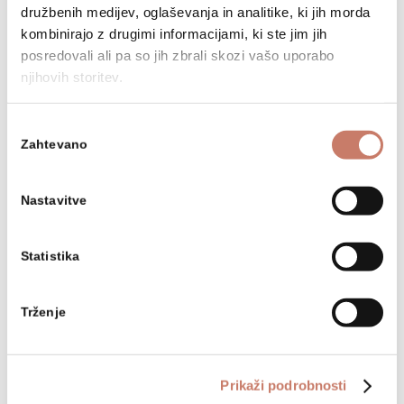
družbenih medijev, oglaševanja in analitike, ki jih morda
učencu.
kombinirajo z drugimi informacijami, ki ste jim jih
posredovali ali pa so jih zbrali skozi vašo uporabo
njihovih storitev.
NAZAJ NA SEZNAM DOGODKOV
Izbira
Zahtevano
soglasja
Nastavitve
Osnovne informacije
Statistika
+386 (0)5 37 266 00
Trženje
tajnistvo@muzej-idrija-
cerkno.si
Prikaži podrobnosti