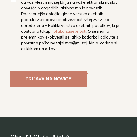
da vas Mestni muzej Idrija na vaš elektronski naslov
obvešča o dogodkih, aktivnostih in novostih.
Podrobnejša določila glede varstva osebnih
podatkov ter pravic in obveznosti v tej zvezi, so
opredeljena v Politiki varstva osebnih podatkov, ki je
dostopna tukaj:
Politika zasebnosti
. S seznama
prejemnikov e-obvestil se lahko kadarkoli odjavite s
povratno pošto na
tajnistvo@muzej-idrija-cerkno.si
ali klikom na odjava.
MESTNI MUZEJ IDRIJA