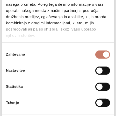
našega prometa. Poleg tega delimo informacije o vaši
uporabi našega mesta z našimi partnerji s področja
družbenih medijev, oglaševanja in analitike, ki jih morda
kombinirajo z drugimi informacijami, ki ste jim jih
posredovali ali pa so jih zbrali skozi vašo uporabo
njihovih storitev.
Izbira
Zahtevano
soglasja
Živosrebrna kocka
Nastavitve
VEČ INFORMACIJ
Statistika
Trženje