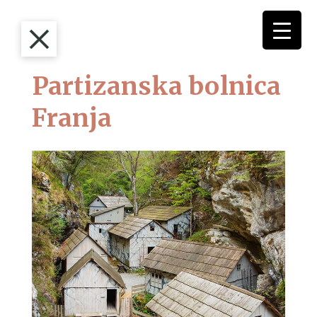
Partizanska bolnica
Franja
Domov
Obiščite nas
Top 10 zanimivosti
Top 10 zanimivosti