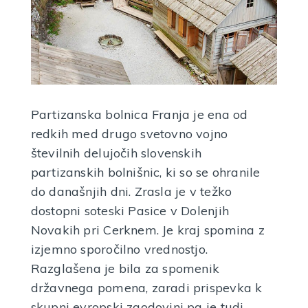
Partizanska bolnica Franja je ena od
redkih med drugo svetovno vojno
številnih delujočih slovenskih
partizanskih bolnišnic, ki so se ohranile
do današnjih dni. Zrasla je v težko
dostopni soteski Pasice v Dolenjih
Novakih pri Cerknem. Je kraj spomina z
izjemno sporočilno vrednostjo.
Razglašena je bila za spomenik
državnega pomena, zaradi prispevka k
Pisatelj France Bevk
skupni evropski zgodovini pa je tudi