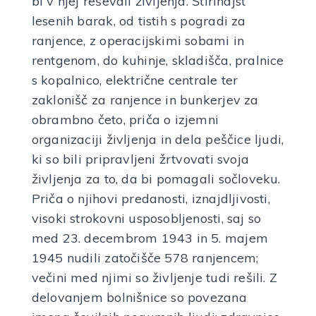
bi v njej reševali življenja. Štirinajst
lesenih barak, od tistih s pogradi za
Tihotapka Melhiorca
ranjence, z operacijskimi sobami in
VEČ INFORMACIJ
rentgenom, do kuhinje, skladišča, pralnice
s kopalnico, električne centrale ter
zaklonišč za ranjence in bunkerjev za
obrambno četo, priča o izjemni
organizaciji življenja in dela peščice ljudi,
ki so bili pripravljeni žrtvovati svoja
življenja za to, da bi pomagali sočloveku.
Priča o njihovi predanosti, iznajdljivosti,
visoki strokovni usposobljenosti, saj so
med 23. decembrom 1943 in 5. majem
1945 nudili zatočišče 578 ranjencem;
večini med njimi so življenje tudi rešili. Z
delovanjem bolnišnice so povezana