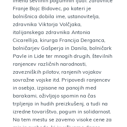
imena ševilnih pogumnih ljudi: zdravnice
Franje Bojc Bidovec, po kateri je
bolnišnica dobila ime, ustanovitelja,
zdravnika Viktorja Volčjaka,
Hitrotiskalni stroj iz Partizanske tiskarne
italijanskega zdravnika Antonia
Slovenija
Cicarellija, kirurga Francija Derganca,
VEČ INFORMACIJ
bolničarjev Gašperja in Danila, bolničark
Pavle in Lide ter mnogih drugih, številnih
ranjencev različnih narodnosti,
zavezniških pilotov, ranjenih vojakov
sovražne vojske itd. Pripovedi ranjencev
in osebja, izpisane na panojih med
barakami, oživljajo spomin na čas
trpljenja in hudih preizkušenj, a tudi na
izredne tovarištvo, pogum in solidarnost.
Na tem mestu se zavemo visoke cene za