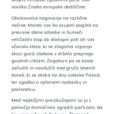
nosilka Znaka evropske dediščine.
VEČ INFORMACIJ
Obiskovalce nagovarja na različne
načine. Morda vas bo osupnil pogled na
previsne stene soteske in šumeči
veličastni slap ob dostopni poti ali vas
očarala steza, ki se zlagoma vzpenja
skozi gozd, obdana z dišečo preprogo
gozdnih ciklam. Zagotovo pa se boste
začudili in navdušili nad gručo lesenih
barak, ki se stiska na dnu soteske Pasice,
ter zgodbo o njihovem nastanku in
poslanstvu.
Med najtežjimi preizkušnjami so jo s
pomočjo domačinov zgradili partizani, da