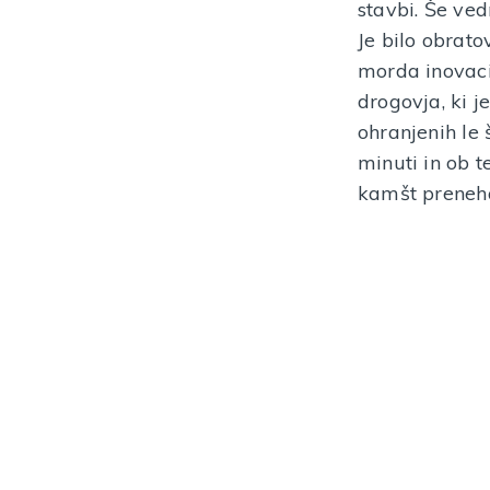
stavbi. Še ved
VEČ INFORMACIJ
Je bilo obrato
morda inovaci
drogovja, ki 
ohranjenih le 
minuti in ob 
kamšt preneha