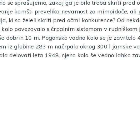
no se sprašujemo, zakaj ga je bilo treba skriti pred o
tiskarne
VEČ INFORMACIJ
vanje kamšti prevelika nevarnost za mimoidoče, ali p
VEČ INF
ja, ki so želeli skriti pred očmi konkurence? Od nek
je kolo povezovalo s črpalnim sistemom v rudniškem j
še dobrih 10 m. Pogonsko vodno kolo se je zavrtelo 
tem iz globine 283 m načrpalo okrog 300 l jamske vo
la delovati leta 1948, njeno kolo še vedno lahko za