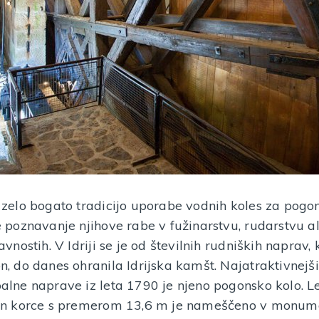
 zelo bogato tradicijo uporabe vodnih koles za pogo
 poznavanje njihove rabe v fužinarstvu, rudarstvu al
avnostih. V Idriji se je od številnih rudniških naprav, 
, do danes ohranila Idrijska kamšt. Najatraktivnejši
alne naprave iz leta 1790 je njeno pogonsko kolo. L
in korce s premerom 13,6 m je nameščeno v monume
Tihotapka Melhiorca
Hitrotis