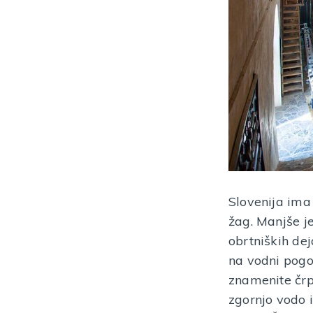
Slovenija ima
žag. Manjše je
obrtniških dej
na vodni pogon
znamenite črp
zgornjo vodo 
Pisatelj France Bevk