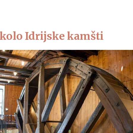
ČITE NAS
LOKACIJE IN RAZSTAVE
AKTUALNO
NAŠE ZBIRKE
kolo Idrijske kamšti
Domov
Obiščite nas
Top 10 zanimivosti
Top 10 zanimivosti