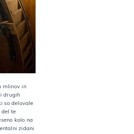
n mlinov in
i drugih
ki so delovale
 del te
eseno kolo na
ntalni zidani
kalni stroj iz Partizanske