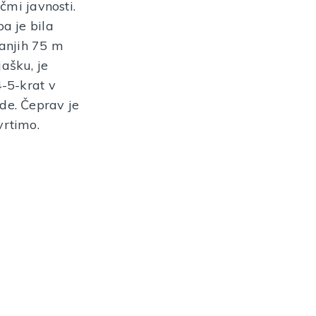
čmi javnosti.
 Slovenija
a je bila
ORMACIJ
danjih 75 m
ašku, je
4-5-krat v
de. Čeprav je
vrtimo.