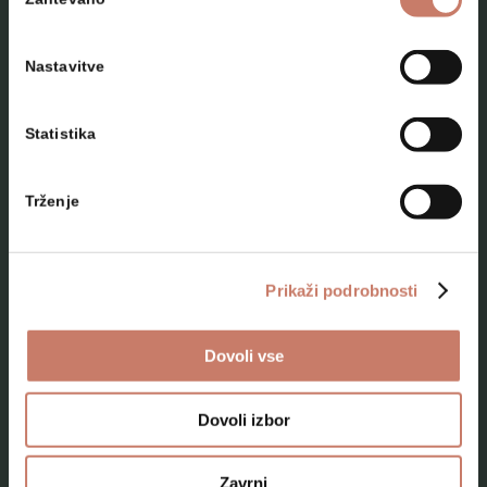
soglasja
Nastavitve
Statistika
NAČRTUJTE SVOJ OBISK
Trženje
Lokacije
Top 10 zanimivosti
Prikaži podrobnosti
Kam na izlet
Dovoli vse
Programi za skupine odraslih
Programi za šole
Dovoli izbor
Kje smo
Zavrni