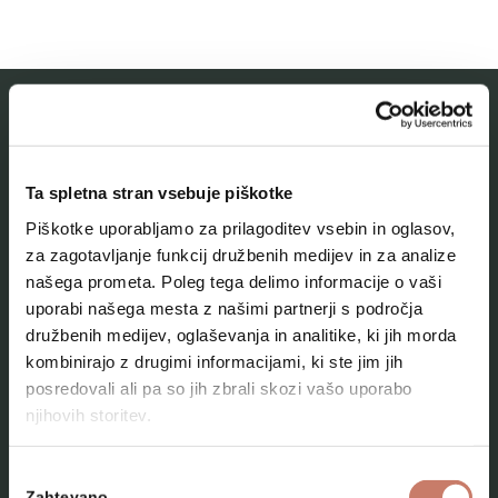
MESTNI MUZEJ IDRIJA
Ta spletna stran vsebuje piškotke
O muzeju
Piškotke uporabljamo za prilagoditev vsebin in oglasov,
Naše zbirke
za zagotavljanje funkcij družbenih medijev in za analize
našega prometa. Poleg tega delimo informacije o vaši
Aktualno
uporabi našega mesta z našimi partnerji s področja
Kontakt
družbenih medijev, oglaševanja in analitike, ki jih morda
kombinirajo z drugimi informacijami, ki ste jim jih
posredovali ali pa so jih zbrali skozi vašo uporabo
njihovih storitev.
Izbira
Zahtevano