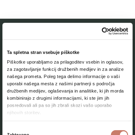
MESTNI MUZEJ IDRIJA
Ta spletna stran vsebuje piškotke
O muzeju
Piškotke uporabljamo za prilagoditev vsebin in oglasov,
Naše zbirke
za zagotavljanje funkcij družbenih medijev in za analize
našega prometa. Poleg tega delimo informacije o vaši
Aktualno
uporabi našega mesta z našimi partnerji s področja
Kontakt
družbenih medijev, oglaševanja in analitike, ki jih morda
kombinirajo z drugimi informacijami, ki ste jim jih
posredovali ali pa so jih zbrali skozi vašo uporabo
njihovih storitev.
Izbira
Zahtevano