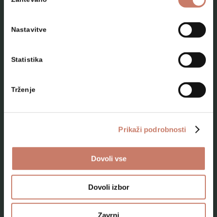
soglasja
Nastavitve
Statistika
NAČRTUJTE SVOJ OBISK
Trženje
Lokacije
Top 10 zanimivosti
Prikaži podrobnosti
Kam na izlet
Dovoli vse
Programi za skupine odraslih
Programi za šole
Dovoli izbor
Kje smo
Zavrni