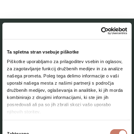
MESTNI MUZEJ IDRIJA
Ta spletna stran vsebuje piškotke
O muzeju
Piškotke uporabljamo za prilagoditev vsebin in oglasov,
Naše zbirke
za zagotavljanje funkcij družbenih medijev in za analize
našega prometa. Poleg tega delimo informacije o vaši
Aktualno
uporabi našega mesta z našimi partnerji s področja
Kontakt
družbenih medijev, oglaševanja in analitike, ki jih morda
kombinirajo z drugimi informacijami, ki ste jim jih
posredovali ali pa so jih zbrali skozi vašo uporabo
njihovih storitev.
Izbira
Zahtevano