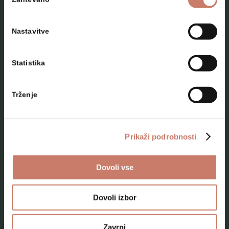
soglasja
Nastavitve
Statistika
NAČRTUJTE SVOJ OBISK
Trženje
Lokacije
Top 10 zanimivosti
Prikaži podrobnosti
Kam na izlet
Dovoli vse
Programi za skupine odraslih
Programi za šole
Dovoli izbor
Kje smo
Zavrni