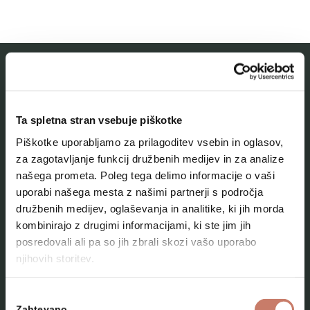
MESTNI MUZEJ IDRIJA
Ta spletna stran vsebuje piškotke
O muzeju
Piškotke uporabljamo za prilagoditev vsebin in oglasov,
Naše zbirke
za zagotavljanje funkcij družbenih medijev in za analize
našega prometa. Poleg tega delimo informacije o vaši
Aktualno
uporabi našega mesta z našimi partnerji s področja
Kontakt
družbenih medijev, oglaševanja in analitike, ki jih morda
kombinirajo z drugimi informacijami, ki ste jim jih
posredovali ali pa so jih zbrali skozi vašo uporabo
njihovih storitev.
Izbira
Zahtevano