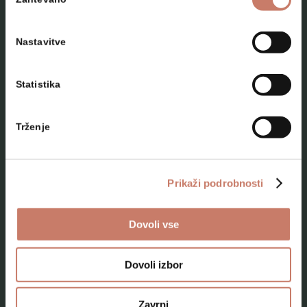
soglasja
Nastavitve
Statistika
NAČRTUJTE SVOJ OBISK
Trženje
Lokacije
Top 10 zanimivosti
Prikaži podrobnosti
Kam na izlet
Dovoli vse
Programi za skupine odraslih
Programi za šole
Dovoli izbor
Kje smo
Zavrni