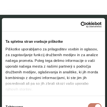
MESTNI MUZEJ IDRIJA
Ta spletna stran vsebuje piškotke
O muzeju
Piškotke uporabljamo za prilagoditev vsebin in oglasov,
Naše zbirke
za zagotavljanje funkcij družbenih medijev in za analize
našega prometa. Poleg tega delimo informacije o vaši
Aktualno
uporabi našega mesta z našimi partnerji s področja
Kontakt
družbenih medijev, oglaševanja in analitike, ki jih morda
kombinirajo z drugimi informacijami, ki ste jim jih
posredovali ali pa so jih zbrali skozi vašo uporabo
njihovih storitev.
Izbira
Zahtevano