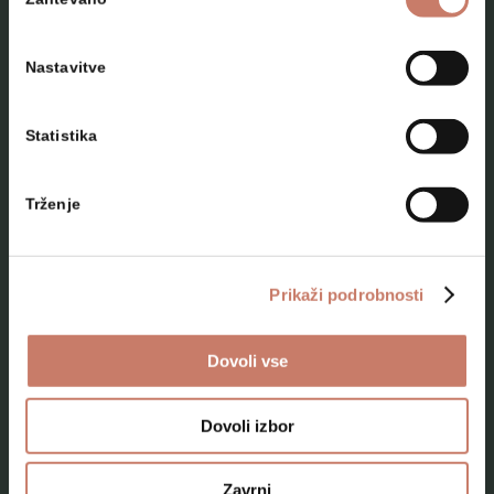
soglasja
Nastavitve
Statistika
NAČRTUJTE SVOJ OBISK
Trženje
Lokacije
Top 10 zanimivosti
Prikaži podrobnosti
Kam na izlet
Dovoli vse
Programi za skupine odraslih
Programi za šole
Dovoli izbor
Kje smo
Zavrni