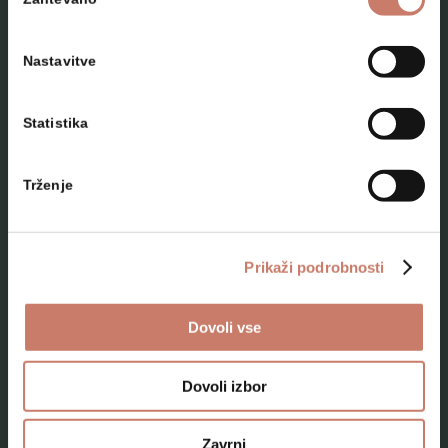
soglasja
Nastavitve
Statistika
NAČRTUJTE SVOJ OBISK
Trženje
Lokacije
Top 10 zanimivosti
Prikaži podrobnosti
Kam na izlet
Dovoli vse
Programi za skupine odraslih
Programi za šole
Dovoli izbor
Kje smo
Zavrni