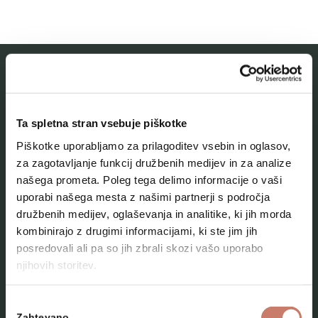
MESTNI MUZEJ IDRIJA
Ta spletna stran vsebuje piškotke
O muzeju
Piškotke uporabljamo za prilagoditev vsebin in oglasov,
Naše zbirke
za zagotavljanje funkcij družbenih medijev in za analize
našega prometa. Poleg tega delimo informacije o vaši
Aktualno
uporabi našega mesta z našimi partnerji s področja
Kontakt
družbenih medijev, oglaševanja in analitike, ki jih morda
kombinirajo z drugimi informacijami, ki ste jim jih
posredovali ali pa so jih zbrali skozi vašo uporabo
njihovih storitev.
Izbira
Zahtevano