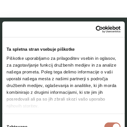
MESTNI MUZEJ IDRIJA
Ta spletna stran vsebuje piškotke
O muzeju
Piškotke uporabljamo za prilagoditev vsebin in oglasov,
Naše zbirke
za zagotavljanje funkcij družbenih medijev in za analize
našega prometa. Poleg tega delimo informacije o vaši
Aktualno
uporabi našega mesta z našimi partnerji s področja
Kontakt
družbenih medijev, oglaševanja in analitike, ki jih morda
kombinirajo z drugimi informacijami, ki ste jim jih
posredovali ali pa so jih zbrali skozi vašo uporabo
njihovih storitev.
Izbira
Zahtevano