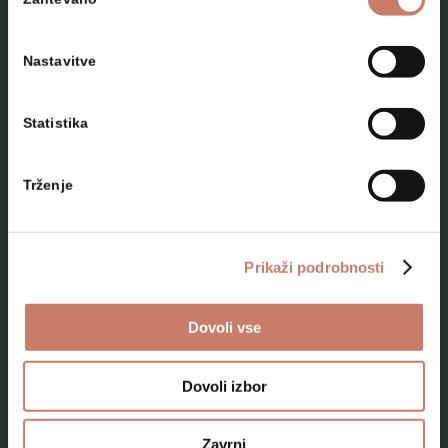
soglasja
Nastavitve
Statistika
NAČRTUJTE SVOJ OBISK
Trženje
Lokacije
Top 10 zanimivosti
Prikaži podrobnosti
Kam na izlet
Dovoli vse
Programi za skupine odraslih
Programi za šole
Dovoli izbor
Kje smo
Zavrni