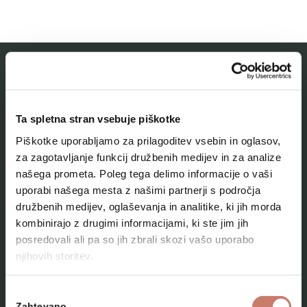
MESTNI MUZEJ IDRIJA
Ta spletna stran vsebuje piškotke
O muzeju
Piškotke uporabljamo za prilagoditev vsebin in oglasov,
Naše zbirke
za zagotavljanje funkcij družbenih medijev in za analize
našega prometa. Poleg tega delimo informacije o vaši
Aktualno
uporabi našega mesta z našimi partnerji s področja
Kontakt
družbenih medijev, oglaševanja in analitike, ki jih morda
kombinirajo z drugimi informacijami, ki ste jim jih
posredovali ali pa so jih zbrali skozi vašo uporabo
njihovih storitev.
Izbira
Zahtevano