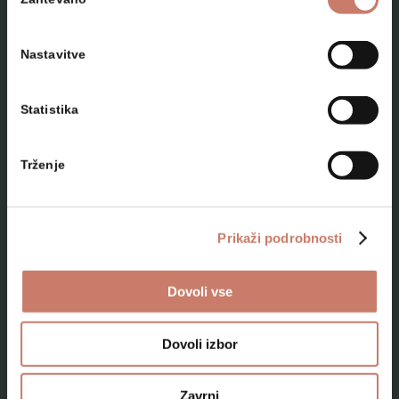
soglasja
Nastavitve
Statistika
NAČRTUJTE SVOJ OBISK
Trženje
Lokacije
Top 10 zanimivosti
Prikaži podrobnosti
Kam na izlet
Dovoli vse
Programi za skupine odraslih
Programi za šole
Dovoli izbor
Kje smo
Zavrni