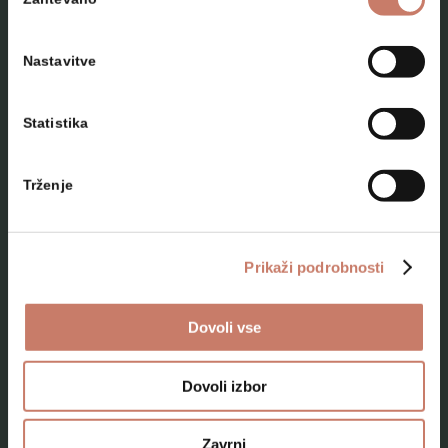
soglasja
Nastavitve
Statistika
NAČRTUJTE SVOJ OBISK
Trženje
Lokacije
Top 10 zanimivosti
Prikaži podrobnosti
Kam na izlet
Dovoli vse
Programi za skupine odraslih
Programi za šole
Dovoli izbor
Kje smo
Zavrni