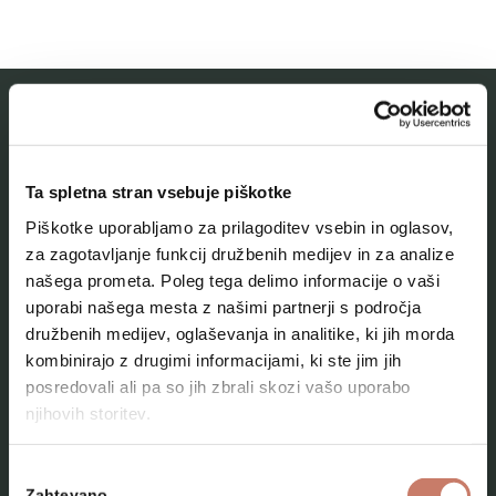
MESTNI MUZEJ IDRIJA
Ta spletna stran vsebuje piškotke
O muzeju
Piškotke uporabljamo za prilagoditev vsebin in oglasov,
Naše zbirke
za zagotavljanje funkcij družbenih medijev in za analize
našega prometa. Poleg tega delimo informacije o vaši
Aktualno
uporabi našega mesta z našimi partnerji s področja
Kontakt
družbenih medijev, oglaševanja in analitike, ki jih morda
kombinirajo z drugimi informacijami, ki ste jim jih
posredovali ali pa so jih zbrali skozi vašo uporabo
njihovih storitev.
Izbira
Zahtevano