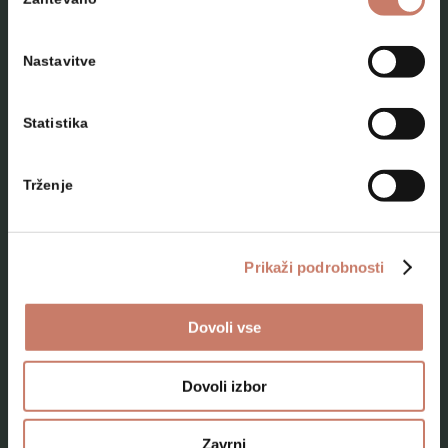
soglasja
Nastavitve
Statistika
NAČRTUJTE SVOJ OBISK
Trženje
Lokacije
Top 10 zanimivosti
Prikaži podrobnosti
Kam na izlet
Dovoli vse
Programi za skupine odraslih
Programi za šole
Dovoli izbor
Kje smo
Zavrni