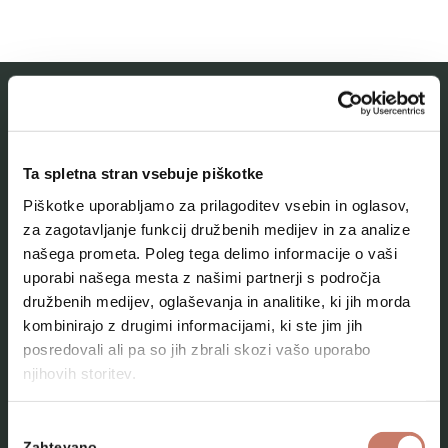
MESTNI MUZEJ IDRIJA
Ta spletna stran vsebuje piškotke
O muzeju
Piškotke uporabljamo za prilagoditev vsebin in oglasov,
Naše zbirke
za zagotavljanje funkcij družbenih medijev in za analize
našega prometa. Poleg tega delimo informacije o vaši
Aktualno
uporabi našega mesta z našimi partnerji s področja
Kontakt
družbenih medijev, oglaševanja in analitike, ki jih morda
kombinirajo z drugimi informacijami, ki ste jim jih
posredovali ali pa so jih zbrali skozi vašo uporabo
njihovih storitev.
Izbira
Zahtevano