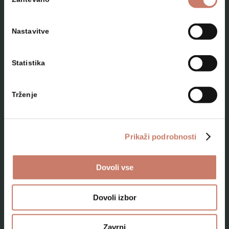
soglasja
Nastavitve
Statistika
NAČRTUJTE SVOJ OBISK
Trženje
Lokacije
Top 10 zanimivosti
Prikaži podrobnosti
Kam na izlet
Dovoli vse
Programi za skupine odraslih
Programi za šole
Dovoli izbor
Kje smo
Zavrni