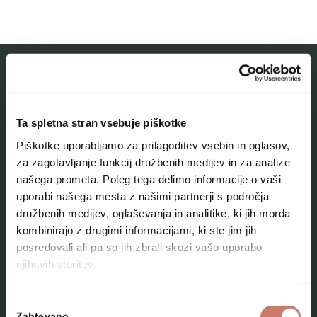
MESTNI MUZEJ IDRIJA
Ta spletna stran vsebuje piškotke
O muzeju
Piškotke uporabljamo za prilagoditev vsebin in oglasov,
Naše zbirke
za zagotavljanje funkcij družbenih medijev in za analize
našega prometa. Poleg tega delimo informacije o vaši
Aktualno
uporabi našega mesta z našimi partnerji s področja
Kontakt
družbenih medijev, oglaševanja in analitike, ki jih morda
kombinirajo z drugimi informacijami, ki ste jim jih
posredovali ali pa so jih zbrali skozi vašo uporabo
njihovih storitev.
Izbira
Zahtevano