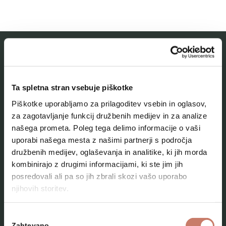
MESTNI MUZEJ IDRIJA
Ta spletna stran vsebuje piškotke
O muzeju
Piškotke uporabljamo za prilagoditev vsebin in oglasov,
Naše zbirke
za zagotavljanje funkcij družbenih medijev in za analize
našega prometa. Poleg tega delimo informacije o vaši
Aktualno
uporabi našega mesta z našimi partnerji s področja
Kontakt
družbenih medijev, oglaševanja in analitike, ki jih morda
kombinirajo z drugimi informacijami, ki ste jim jih
posredovali ali pa so jih zbrali skozi vašo uporabo
njihovih storitev.
Izbira
Zahtevano