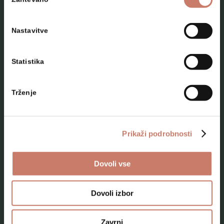
soglasja
Nastavitve
Statistika
NAČRTUJTE SVOJ OBISK
Trženje
Lokacije
Top 10 zanimivosti
Prikaži podrobnosti
Kam na izlet
Dovoli vse
Programi za skupine odraslih
Programi za šole
Dovoli izbor
Kje smo
Zavrni