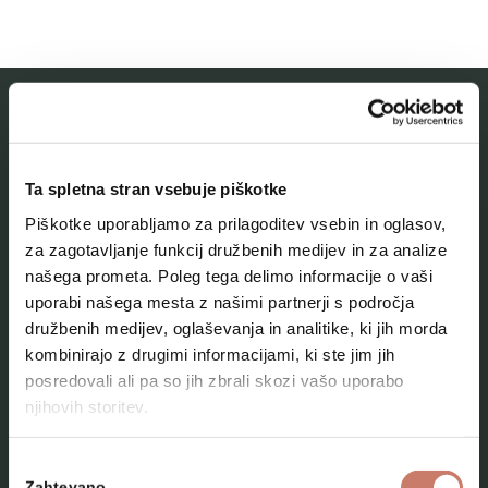
MESTNI MUZEJ IDRIJA
Ta spletna stran vsebuje piškotke
O muzeju
Piškotke uporabljamo za prilagoditev vsebin in oglasov,
Naše zbirke
za zagotavljanje funkcij družbenih medijev in za analize
našega prometa. Poleg tega delimo informacije o vaši
Aktualno
uporabi našega mesta z našimi partnerji s področja
Kontakt
družbenih medijev, oglaševanja in analitike, ki jih morda
kombinirajo z drugimi informacijami, ki ste jim jih
posredovali ali pa so jih zbrali skozi vašo uporabo
njihovih storitev.
Izbira
Zahtevano