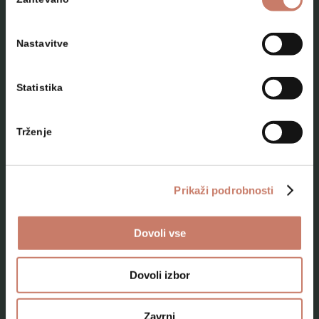
soglasja
Nastavitve
Statistika
NAČRTUJTE SVOJ OBISK
Trženje
Lokacije
Top 10 zanimivosti
Prikaži podrobnosti
Kam na izlet
Dovoli vse
Programi za skupine odraslih
Programi za šole
Dovoli izbor
Kje smo
Zavrni