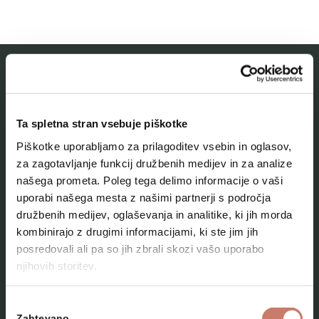
MESTNI MUZEJ IDRIJA
Ta spletna stran vsebuje piškotke
O muzeju
Piškotke uporabljamo za prilagoditev vsebin in oglasov,
Naše zbirke
za zagotavljanje funkcij družbenih medijev in za analize
našega prometa. Poleg tega delimo informacije o vaši
Aktualno
uporabi našega mesta z našimi partnerji s področja
Kontakt
družbenih medijev, oglaševanja in analitike, ki jih morda
kombinirajo z drugimi informacijami, ki ste jim jih
posredovali ali pa so jih zbrali skozi vašo uporabo
njihovih storitev.
Izbira
Zahtevano