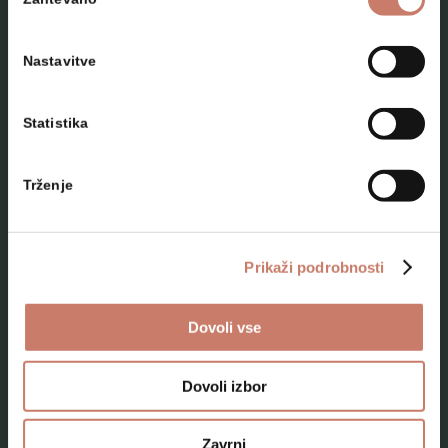
soglasja
Nastavitve
Statistika
NAČRTUJTE SVOJ OBISK
Trženje
Lokacije
Top 10 zanimivosti
Prikaži podrobnosti
Kam na izlet
Dovoli vse
Programi za skupine odraslih
Programi za šole
Dovoli izbor
Kje smo
Zavrni