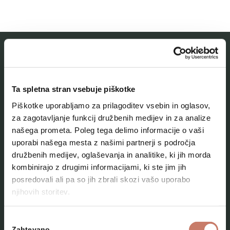
MESTNI MUZEJ IDRIJA
Ta spletna stran vsebuje piškotke
O muzeju
Piškotke uporabljamo za prilagoditev vsebin in oglasov,
Naše zbirke
za zagotavljanje funkcij družbenih medijev in za analize
našega prometa. Poleg tega delimo informacije o vaši
Aktualno
uporabi našega mesta z našimi partnerji s področja
Kontakt
družbenih medijev, oglaševanja in analitike, ki jih morda
kombinirajo z drugimi informacijami, ki ste jim jih
posredovali ali pa so jih zbrali skozi vašo uporabo
njihovih storitev.
Izbira
Zahtevano