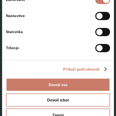
soglasja
Nastavitve
Statistika
NAČRTUJTE SVOJ OBISK
Trženje
Lokacije
Top 10 zanimivosti
Prikaži podrobnosti
Kam na izlet
Dovoli vse
Programi za skupine odraslih
Programi za šole
Dovoli izbor
Kje smo
Zavrni