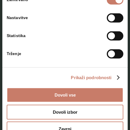
soglasja
Nastavitve
Statistika
NAČRTUJTE SVOJ OBISK
Trženje
Lokacije
Top 10 zanimivosti
Prikaži podrobnosti
Kam na izlet
Dovoli vse
Programi za skupine odraslih
Programi za šole
Dovoli izbor
Kje smo
Zavrni