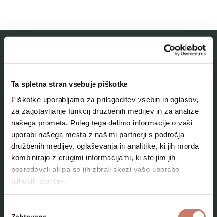
MESTNI MUZEJ IDRIJA
Ta spletna stran vsebuje piškotke
O muzeju
Piškotke uporabljamo za prilagoditev vsebin in oglasov,
Naše zbirke
za zagotavljanje funkcij družbenih medijev in za analize
našega prometa. Poleg tega delimo informacije o vaši
Aktualno
uporabi našega mesta z našimi partnerji s področja
Kontakt
družbenih medijev, oglaševanja in analitike, ki jih morda
kombinirajo z drugimi informacijami, ki ste jim jih
posredovali ali pa so jih zbrali skozi vašo uporabo
njihovih storitev.
Izbira
Zahtevano