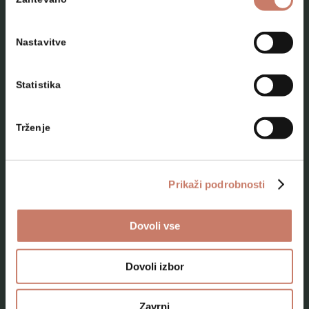
soglasja
Nastavitve
Statistika
NAČRTUJTE SVOJ OBISK
Trženje
Lokacije
Top 10 zanimivosti
Prikaži podrobnosti
Kam na izlet
Dovoli vse
Programi za skupine odraslih
Programi za šole
Dovoli izbor
Kje smo
Zavrni