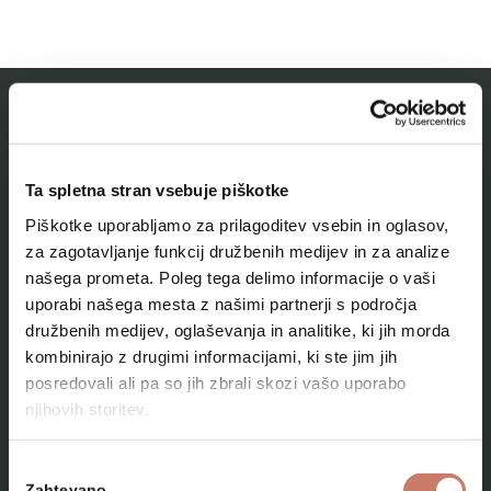
MESTNI MUZEJ IDRIJA
Ta spletna stran vsebuje piškotke
O muzeju
Piškotke uporabljamo za prilagoditev vsebin in oglasov,
Naše zbirke
za zagotavljanje funkcij družbenih medijev in za analize
našega prometa. Poleg tega delimo informacije o vaši
Aktualno
uporabi našega mesta z našimi partnerji s področja
Kontakt
družbenih medijev, oglaševanja in analitike, ki jih morda
kombinirajo z drugimi informacijami, ki ste jim jih
posredovali ali pa so jih zbrali skozi vašo uporabo
njihovih storitev.
Izbira
Zahtevano