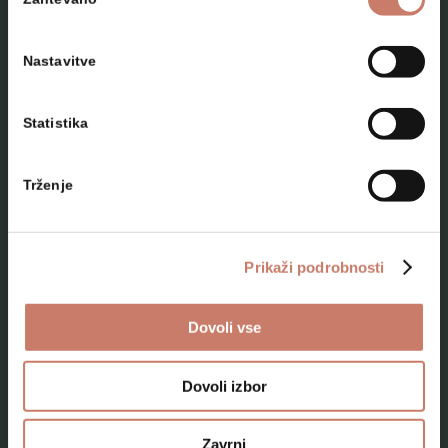
soglasja
Nastavitve
Statistika
NAČRTUJTE SVOJ OBISK
Trženje
Lokacije
Top 10 zanimivosti
Prikaži podrobnosti
Kam na izlet
Dovoli vse
Programi za skupine odraslih
Programi za šole
Dovoli izbor
Kje smo
Zavrni