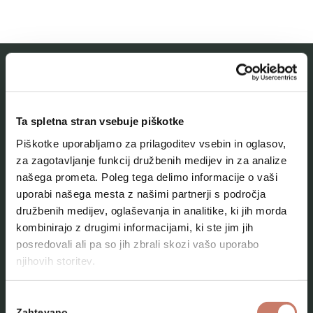
MESTNI MUZEJ IDRIJA
Ta spletna stran vsebuje piškotke
O muzeju
Piškotke uporabljamo za prilagoditev vsebin in oglasov,
Naše zbirke
za zagotavljanje funkcij družbenih medijev in za analize
našega prometa. Poleg tega delimo informacije o vaši
Aktualno
uporabi našega mesta z našimi partnerji s področja
Kontakt
družbenih medijev, oglaševanja in analitike, ki jih morda
kombinirajo z drugimi informacijami, ki ste jim jih
posredovali ali pa so jih zbrali skozi vašo uporabo
njihovih storitev.
Izbira
Zahtevano