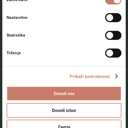
soglasja
Nastavitve
Statistika
NAČRTUJTE SVOJ OBISK
Trženje
Lokacije
Top 10 zanimivosti
Prikaži podrobnosti
Kam na izlet
Dovoli vse
Programi za skupine odraslih
Programi za šole
Dovoli izbor
Kje smo
Zavrni