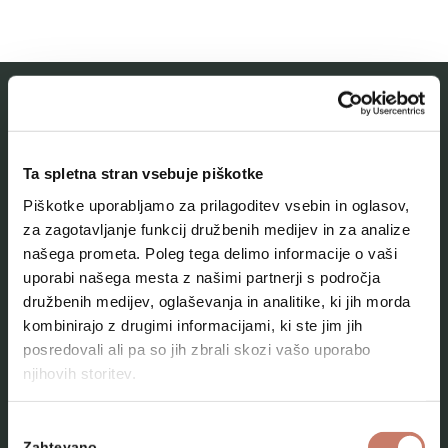
MESTNI MUZEJ IDRIJA
Ta spletna stran vsebuje piškotke
O muzeju
Piškotke uporabljamo za prilagoditev vsebin in oglasov,
Naše zbirke
za zagotavljanje funkcij družbenih medijev in za analize
našega prometa. Poleg tega delimo informacije o vaši
Aktualno
uporabi našega mesta z našimi partnerji s področja
Kontakt
družbenih medijev, oglaševanja in analitike, ki jih morda
kombinirajo z drugimi informacijami, ki ste jim jih
posredovali ali pa so jih zbrali skozi vašo uporabo
njihovih storitev.
Izbira
Zahtevano