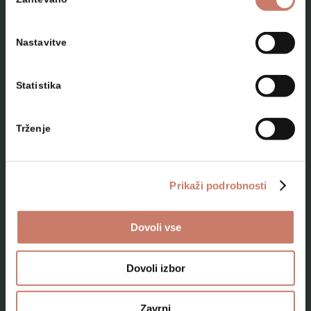
soglasja
Nastavitve
Statistika
NAČRTUJTE SVOJ OBISK
Trženje
Lokacije
Top 10 zanimivosti
Prikaži podrobnosti
Kam na izlet
Dovoli vse
Programi za skupine odraslih
Programi za šole
Dovoli izbor
Kje smo
Zavrni