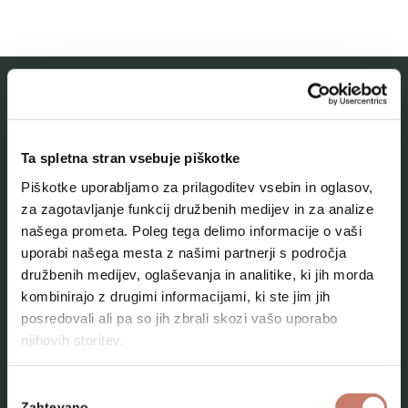
MESTNI MUZEJ IDRIJA
Ta spletna stran vsebuje piškotke
O muzeju
Piškotke uporabljamo za prilagoditev vsebin in oglasov,
Naše zbirke
za zagotavljanje funkcij družbenih medijev in za analize
našega prometa. Poleg tega delimo informacije o vaši
Aktualno
uporabi našega mesta z našimi partnerji s področja
Kontakt
družbenih medijev, oglaševanja in analitike, ki jih morda
kombinirajo z drugimi informacijami, ki ste jim jih
posredovali ali pa so jih zbrali skozi vašo uporabo
njihovih storitev.
Izbira
Zahtevano