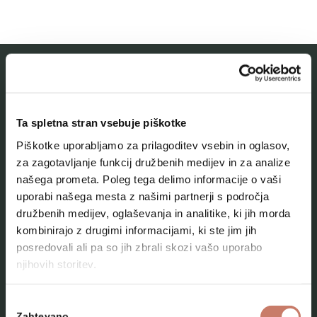
MESTNI MUZEJ IDRIJA
Ta spletna stran vsebuje piškotke
O muzeju
Piškotke uporabljamo za prilagoditev vsebin in oglasov,
Naše zbirke
za zagotavljanje funkcij družbenih medijev in za analize
našega prometa. Poleg tega delimo informacije o vaši
Aktualno
uporabi našega mesta z našimi partnerji s področja
Kontakt
družbenih medijev, oglaševanja in analitike, ki jih morda
kombinirajo z drugimi informacijami, ki ste jim jih
posredovali ali pa so jih zbrali skozi vašo uporabo
njihovih storitev.
Izbira
Zahtevano