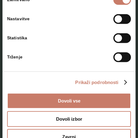
soglasja
Nastavitve
Statistika
NAČRTUJTE SVOJ OBISK
Trženje
Lokacije
Top 10 zanimivosti
Prikaži podrobnosti
Kam na izlet
Dovoli vse
Programi za skupine odraslih
Programi za šole
Dovoli izbor
Kje smo
Zavrni