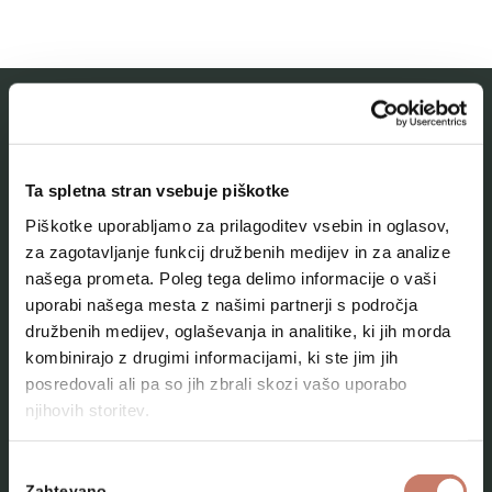
MESTNI MUZEJ IDRIJA
Ta spletna stran vsebuje piškotke
O muzeju
Piškotke uporabljamo za prilagoditev vsebin in oglasov,
Naše zbirke
za zagotavljanje funkcij družbenih medijev in za analize
našega prometa. Poleg tega delimo informacije o vaši
Aktualno
uporabi našega mesta z našimi partnerji s področja
Kontakt
družbenih medijev, oglaševanja in analitike, ki jih morda
kombinirajo z drugimi informacijami, ki ste jim jih
posredovali ali pa so jih zbrali skozi vašo uporabo
njihovih storitev.
Izbira
Zahtevano