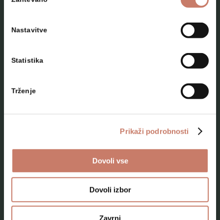
soglasja
Nastavitve
Statistika
NAČRTUJTE SVOJ OBISK
Trženje
Lokacije
Top 10 zanimivosti
Prikaži podrobnosti
Kam na izlet
Dovoli vse
Programi za skupine odraslih
Programi za šole
Dovoli izbor
Kje smo
Zavrni