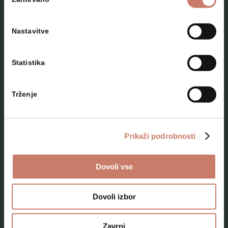
soglasja
Nastavitve
Statistika
NAČRTUJTE SVOJ OBISK
Trženje
Lokacije
Top 10 zanimivosti
Prikaži podrobnosti
Kam na izlet
Dovoli vse
Programi za skupine odraslih
Programi za šole
Dovoli izbor
Kje smo
Zavrni