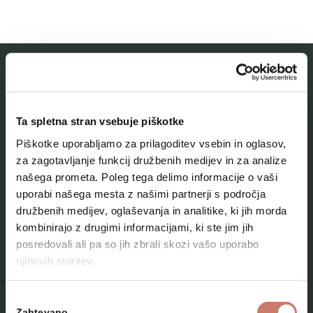
MESTNI MUZEJ IDRIJA
Ta spletna stran vsebuje piškotke
O muzeju
Piškotke uporabljamo za prilagoditev vsebin in oglasov,
Naše zbirke
za zagotavljanje funkcij družbenih medijev in za analize
našega prometa. Poleg tega delimo informacije o vaši
Aktualno
uporabi našega mesta z našimi partnerji s področja
Kontakt
družbenih medijev, oglaševanja in analitike, ki jih morda
kombinirajo z drugimi informacijami, ki ste jim jih
posredovali ali pa so jih zbrali skozi vašo uporabo
njihovih storitev.
Izbira
Zahtevano