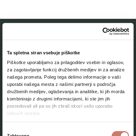
MESTNI MUZEJ IDRIJA
Ta spletna stran vsebuje piškotke
O muzeju
Piškotke uporabljamo za prilagoditev vsebin in oglasov,
Naše zbirke
za zagotavljanje funkcij družbenih medijev in za analize
našega prometa. Poleg tega delimo informacije o vaši
Aktualno
uporabi našega mesta z našimi partnerji s področja
Kontakt
družbenih medijev, oglaševanja in analitike, ki jih morda
kombinirajo z drugimi informacijami, ki ste jim jih
posredovali ali pa so jih zbrali skozi vašo uporabo
njihovih storitev.
Izbira
Zahtevano