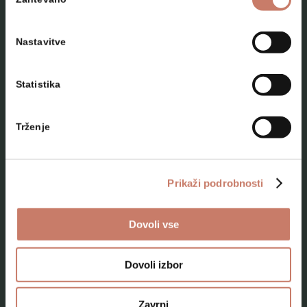
soglasja
Nastavitve
Statistika
NAČRTUJTE SVOJ OBISK
Trženje
Lokacije
Top 10 zanimivosti
Prikaži podrobnosti
Kam na izlet
Dovoli vse
Programi za skupine odraslih
Programi za šole
Dovoli izbor
Kje smo
Zavrni