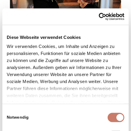
Der Schriftsteller France Bevk wurde am
17. September 1890 geboren und starb an
Diese Webseite verwendet Cookies
seinem 80. Geburtstag. An diesem
Wir verwenden Cookies, um Inhalte und Anzeigen zu
Jahrestag organisieren wir jede dritte
personalisieren, Funktionen für soziale Medien anbieten
Woche im September eine Reihe von
zu können und die Zugriffe auf unsere Website zu
Veranstaltungen unter dem Namen Bevk-
analysieren. Außerdem geben wir Informationen zu Ihrer
Tage. Die Anfänge reichen in das Jahr 2006
Verwendung unserer Website an unsere Partner für
zurück und die Veranstaltungen sind in all
soziale Medien, Werbung und Analysen weiter. Unsere
Partner führen diese Informationen möglicherweise mit
diesen Jahren größer geworden, haben sich
weiteren Daten zusammen, die Sie ihnen bereitgestellt
auch weiterentwickelt und lokale Rahmen
haben oder die sie im Rahmen Ihrer Nutzung der Dienste
überschritten. Heutzutage arbeiten
gesammelt haben.
Einwilligungsauswahl
unterschiedliche Institutionen und Anbieter
Notwendig
zusammen, welche im nördlichen Teil der
Küstenregion in den Bereichen Kultur und