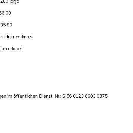
280 Idrija
66 00
735 80
-idrija-cerkno.si
ja-cerkno.si
en im öffentlichen Dienst, Nr.: SI56 0123 6603 0375