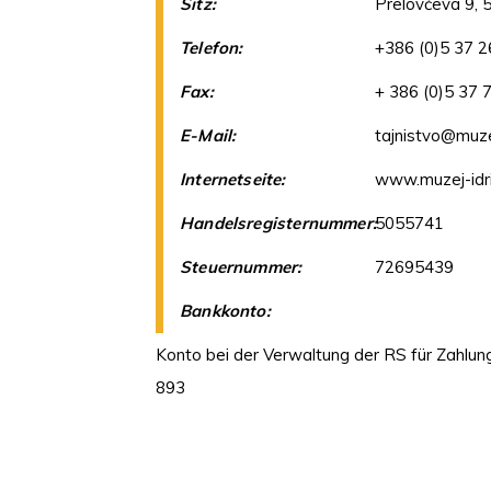
Sitz:
Prelovčeva 9, 5
Telefon:
+386 (0)5 37 2
Fax:
+ 386 (0)5 37 
E-Mail:
tajnistvo@muzej
Internetseite:
www.muzej-idri
Handelsregisternummer:
5055741
Steuernummer:
72695439
Bankkonto:
Konto bei der Verwaltung der RS für Zahlung
893