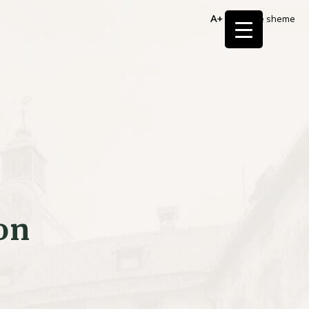
A+
Barvne sheme
on