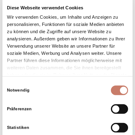
Partisanenlazarett Franja – wegen
Diese Webseite verwendet Cookies
Sturmschäden GESCHLOSSEN
(Dolenji
Wir verwenden Cookies, um Inhalte und Anzeigen zu
Novaki bei Cerkno)
personalisieren, Funktionen für soziale Medien anbieten
Mittagessen/Gasthaus Gačnk in Log,
zu können und die Zugriffe auf unsere Website zu
Imbisstube Pr‘ Padkejc, Gasthaus und
analysieren. Außerdem geben wir Informationen zu Ihrer
Pizzeria Pr‘ Štruklu
Verwendung unserer Website an unsere Partner für
soziale Medien, Werbung und Analysen weiter. Unsere
Museum von Cerkno
– Ausstellung
Partner führen diese Informationen möglicherweise mit
über die Laufarji von Cerkno
(Cerkno)
weiteren Daten zusammen, die Sie ihnen bereitgestellt
Wasserpumpe Idrijska kamšt
Und der
haben oder die sie im Rahmen Ihrer Nutzung der Dienste
Spaziergang durch die Stadtmitte mit
gesammelt haben.
Einwilligungsauswahl
einer Eispause/Konditorei Gabron,
Notwendig
Konditorei Amigos, Kaffeehaus und
Konditorei Emilija (Idrija)
Präferenzen
Wildsee Divje jezero und
Naturbadeort Lajšt in Idrijska Bela
Statistiken
(1 km aus Idrija Richtung Idrija–