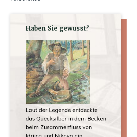
Haben Sie gewusst?
Laut der Legende entdeckte
Das beliebte
ka kamšt
das Quecksilber in dem Becken
Volkalca spi
er von
beim Zusammenfluss von
Bohnen Erw
r Wert der
Idrijca und Nikova ein
allem Kinde