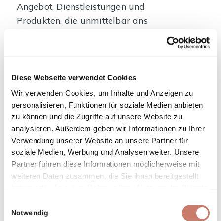
Angebot, Dienstleistungen und
Produkten, die unmittelbar ans
Stadtmuseum Idrija verknüpft sind,
informieren. Wenn Sie diese Nachrichten
nicht mehr erhalten möchten, können
Sie sich über das Link für automatische
Diese Webseite verwendet Cookies
Abmeldung in jedem Newsletter (Nachricht)
Wir verwenden Cookies, um Inhalte und Anzeigen zu
abmelden.
personalisieren, Funktionen für soziale Medien anbieten
Das Stadtmuseum Idrija erfasst
zu können und die Zugriffe auf unsere Website zu
analysieren. Außerdem geben wir Informationen zu Ihrer
personenbezogene Daten (Vorname und
Verwendung unserer Website an unsere Partner für
Name, E-Mail-Adresse) ausschließlich
soziale Medien, Werbung und Analysen weiter. Unsere
über freiwillige Vermittlung von
Partner führen diese Informationen möglicherweise mit
personenbezogenen Daten bei der
weiteren Daten zusammen, die Sie ihnen bereitgestellt
Anmeldung an den Newsletter
haben oder die sie im Rahmen Ihrer Nutzung der Dienste
(Nachrichten). Alle Daten,
gesammelt haben.
Einwilligungsauswahl
die unter diesen Bedingungen erfasst
Notwendig