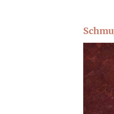
Schmug
S
Top