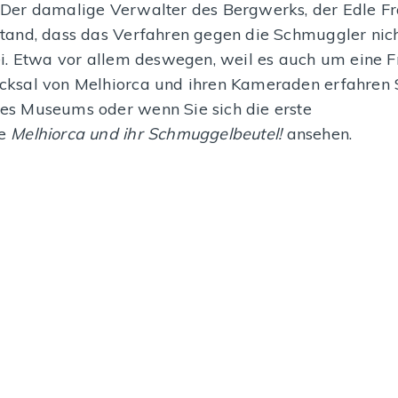
 Der damalige Verwalter des Bergwerks, der Edle F
MEHR DAZU
MEHR D
stand, dass das Verfahren gegen die Schmuggler nic
sei. Etwa vor allem deswegen, weil es auch um eine F
cksal von Melhiorca und ihren Kameraden erfahren
es Museums oder wenn Sie sich die erste
te
Melhiorca und ihr Schmuggelbeutel!
ansehen.