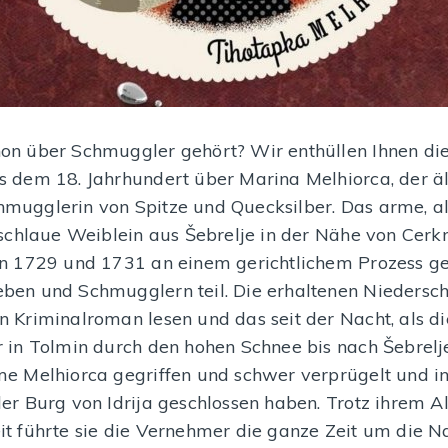
on über Schmuggler gehört? Wir enthüllen Ihnen di
s dem 18. Jahrhundert über Marina Melhiorca, der äl
mugglerin von Spitze und Quecksilber. Das arme, al
h schlaue Weiblein aus Šebrelje in der Nähe von Cer
en 1729 und 1731 an einem gerichtlichem Prozess g
ben und Schmugglern teil. Die erhaltenen Niedersch
n Kriminalroman lesen und das seit der Nacht, als di
r in Tolmin durch den hohen Schnee bis nach Šebrel
me Melhiorca gegriffen und schwer verprügelt und i
der Burg von Idrija geschlossen haben. Trotz ihrem A
it führte sie die Vernehmer die ganze Zeit um die 
Wasserrad von Idrijska kamšt
Partisan