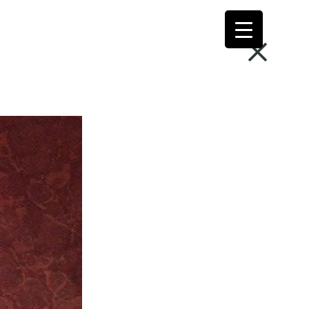
A+
Barvne sheme
en
iten