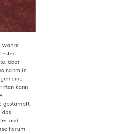
e wahre
testen
te, aber
kno nahm in
egen eine
riften kann
e
je gestampft
n das
lter und
Nase herum
enlazarett Franja