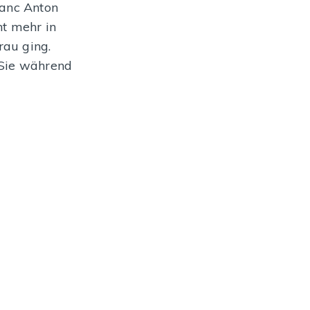
ranc Anton
AZU
ht mehr in
rau ging.
 Sie während