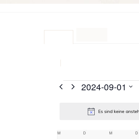
Veransta
2024-09-01
Datum
wählen.
Es sind keine anst
Kalender
M
Montag
D
Dienstag
M
Mittwoch
D