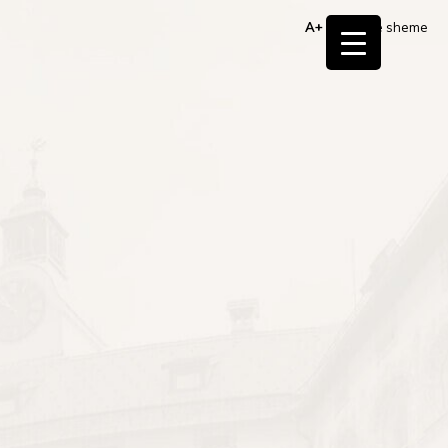
A+
Barvne sheme