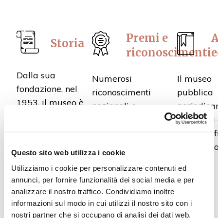
Premi e
A
Storia
riconoscimenti
e
Dalla sua
Numerosi
Il museo
fondazione, nel
riconoscimenti
pubblica
1953, il museo è
nazionali e
periodic
stato incaricato
internazionali
cataloghi
della gestione di 8
incoronano il
monografi
monumenti
successo della
mostre, n
Questo sito web utilizza i cookie
culturali a Idrija e
missione del museo.
la rivista
Utilizziamo i cookie per personalizzare contenuti ed
Cerkno.
biennale
PER SAPERNE DI PIÙ...
annunci, per fornire funzionalità dei social media e per
"Idrijski
PER SAPERNE DI
analizzare il nostro traffico. Condividiamo inoltre
razgledi"
PIÙ...
informazioni sul modo in cui utilizzi il nostro sito con i
(Sguardi
nostri partner che si occupano di analisi dei dati web,