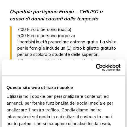
Ospedale partigiano Franja – CHIUSO a
causa di danni causati dalla tempesta
7,00 Euro a persona (adulti)
5,00 Euro a persona (ragazzi)
I bambini in età prescolare entrano gratis. La visita
per le famiglie include un (1) altro biglietto gratuito
per uno scolaro o studente delle superiori.
All'acquisto dei biglietti per due attrazioni o musei,
il terzo è gratuito. Il listino prezzi è valido dal 1°
gennaio 2019.
Museo di Cerkno
Questo sito web utilizza i cookie
Mostra sui Laufarji di Cerkno
Utilizziamo i cookie per personalizzare contenuti ed
4,00 Euro a persona (adulti)
annunci, per fornire funzionalità dei social media e per
3,00 Euro a persona (ragazzi)
analizzare il nostro traffico. Condividiamo inoltre
I bambini in età prescolare entrano gratis. La visita
informazioni sul modo in cui utilizzi il nostro sito con i
per le famiglie include un (1) altro biglietto gratuito
nostri partner che si occupano di analisi dei dati web,