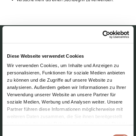
STADTMUSEUM IDRIJA
Diese Webseite verwendet Cookies
Über das Museum
Wir verwenden Cookies, um Inhalte und Anzeigen zu
Unsere Sammlungen
personalisieren, Funktionen für soziale Medien anbieten
zu können und die Zugriffe auf unsere Website zu
Aktuelles
analysieren. Außerdem geben wir Informationen zu Ihrer
Verwendung unserer Website an unsere Partner für
Kontakt
soziale Medien, Werbung und Analysen weiter. Unsere
Partner führen diese Informationen möglicherweise mit
weiteren Daten zusammen, die Sie ihnen bereitgestellt
haben oder die sie im Rahmen Ihrer Nutzung der Dienste
gesammelt haben.
Einwilligungsauswahl