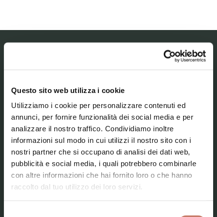
MESTNI MUZEJ IDRIJA – MUSEO CIVICO DI
IDRIJA
Questo sito web utilizza i cookie
Il museo
Utilizziamo i cookie per personalizzare contenuti ed
annunci, per fornire funzionalità dei social media e per
Le nostre collezioni
analizzare il nostro traffico. Condividiamo inoltre
Attualità
informazioni sul modo in cui utilizzi il nostro sito con i
nostri partner che si occupano di analisi dei dati web,
Contatti
pubblicità e social media, i quali potrebbero combinarle
con altre informazioni che hai fornito loro o che hanno
raccolto dal tuo utilizzo dei loro servizi.
Selezione