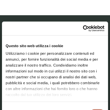
MESTNI MUZEJ IDRIJA – MUSEO CIVICO DI
IDRIJA
Questo sito web utilizza i cookie
Il museo
Utilizziamo i cookie per personalizzare contenuti ed
annunci, per fornire funzionalità dei social media e per
Le nostre collezioni
analizzare il nostro traffico. Condividiamo inoltre
Attualità
informazioni sul modo in cui utilizzi il nostro sito con i
nostri partner che si occupano di analisi dei dati web,
Contatti
pubblicità e social media, i quali potrebbero combinarle
con altre informazioni che hai fornito loro o che hanno
raccolto dal tuo utilizzo dei loro servizi.
Selezione