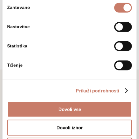
Izbira
Zahtevano
soglasja
+386 (0)5 37 266 00
Nastavitve
tajnistvo@muzej-idrija-
cerkno.si
Statistika
Trženje
Prikaži podrobnosti
Ne zamudite
Dovoli vse
Prijavite se na naše novice in sledite
aktualnim dogodkom, prireditvam in
Dovoli izbor
razstavam.