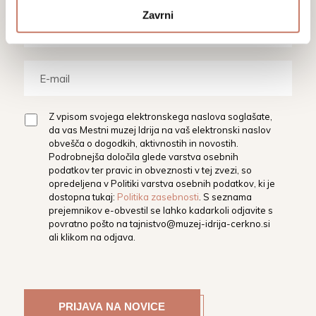
Zavrni
Z vpisom svojega elektronskega naslova soglašate,
da vas Mestni muzej Idrija na vaš elektronski naslov
obvešča o dogodkih, aktivnostih in novostih.
Podrobnejša določila glede varstva osebnih
podatkov ter pravic in obveznosti v tej zvezi, so
opredeljena v Politiki varstva osebnih podatkov, ki je
dostopna tukaj:
Politika zasebnosti
. S seznama
prejemnikov e-obvestil se lahko kadarkoli odjavite s
povratno pošto na
tajnistvo@muzej-idrija-cerkno.si
ali klikom na odjava.