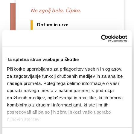
Ne zgolj bela. Čipka.
Datum in ura:
03. 07. 2026, 19:00 - 04. 10. 2026,
17:00
Lokacija:
Cerkljanski muzej
PREBERI VEČ
Ta spletna stran vsebuje piškotke
Piškotke uporabljamo za prilagoditev vsebin in oglasov,
za zagotavljanje funkcij družbenih medijev in za analize
našega prometa. Poleg tega delimo informacije o vaši
uporabi našega mesta z našimi partnerji s področja
družbenih medijev, oglaševanja in analitike, ki jih morda
kombinirajo z drugimi informacijami, ki ste jim jih
posredovali ali pa so jih zbrali skozi vašo uporabo
njihovih storitev.
Osnovne informacije