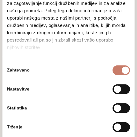
za zagotavljanje funkcij družbenih medijev in za analize
našega prometa. Poleg tega delimo informacije o vaši
uporabi našega mesta z našimi partnerji s področja
družbenih medijev, oglaševanja in analitike, ki jih morda
kombinirajo z drugimi informacijami, ki ste jim jih
Z vpisom svojega elektronskega naslova soglašate,
posredovali ali pa so jih zbrali skozi vašo uporabo
da vas Mestni muzej Idrija na vaš elektronski naslov
njihovih storitev.
obvešča o dogodkih, aktivnostih in novostih.
Podrobnejša določila glede varstva osebnih
podatkov ter pravic in obveznosti v tej zvezi, so
Izbira
opredeljena v Politiki varstva osebnih podatkov, ki je
Zahtevano
soglasja
dostopna tukaj:
Politika zasebnosti
. S seznama
prejemnikov e-obvestil se lahko kadarkoli odjavite s
povratno pošto na
tajnistvo@muzej-idrija-cerkno.si
Nastavitve
ali klikom na odjava.
Statistika
Trženje