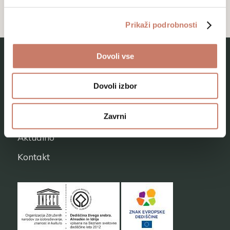
Prikaži podrobnosti
Dovoli vse
MESTNI MUZEJ IDRIJA
Dovoli izbor
O muzeju
Zavrni
Naše zbirke
Aktualno
Kontakt