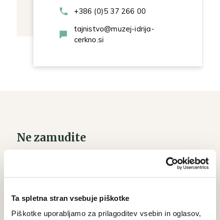
+386 (0)5 37 266 00
tajnistvo@muzej-idrija-
cerkno.si
Ne zamudite
Prijavite se na naše novice in sledite
aktualnim dogodkom, prireditvam in
razstavam.
Ta spletna stran vsebuje piškotke
Piškotke uporabljamo za prilagoditev vsebin in oglasov,