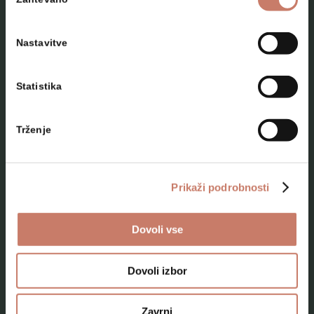
soglasja
Nastavitve
Statistika
NAČRTUJTE SVOJ OBISK
Trženje
Lokacije
Top 10 zanimivosti
Prikaži podrobnosti
Kam na izlet
Dovoli vse
Programi za skupine odraslih
Programi za šole
Dovoli izbor
Kje smo
Zavrni