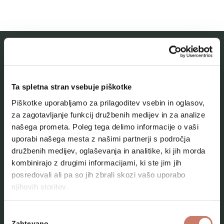
MESTNI MUZEJ IDRIJA
Ta spletna stran vsebuje piškotke
O muzeju
Piškotke uporabljamo za prilagoditev vsebin in oglasov,
Naše zbirke
za zagotavljanje funkcij družbenih medijev in za analize
našega prometa. Poleg tega delimo informacije o vaši
Aktualno
uporabi našega mesta z našimi partnerji s področja
Kontakt
družbenih medijev, oglaševanja in analitike, ki jih morda
kombinirajo z drugimi informacijami, ki ste jim jih
posredovali ali pa so jih zbrali skozi vašo uporabo
njihovih storitev.
Izbira
Zahtevano