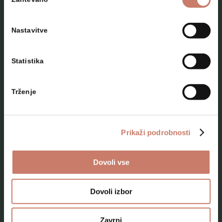
soglasja
Nastavitve
Statistika
NAČRTUJTE SVOJ OBISK
Trženje
Lokacije
Top 10 zanimivosti
Prikaži podrobnosti
Kam na izlet
Dovoli vse
Programi za skupine odraslih
Programi za šole
Dovoli izbor
Kje smo
Zavrni