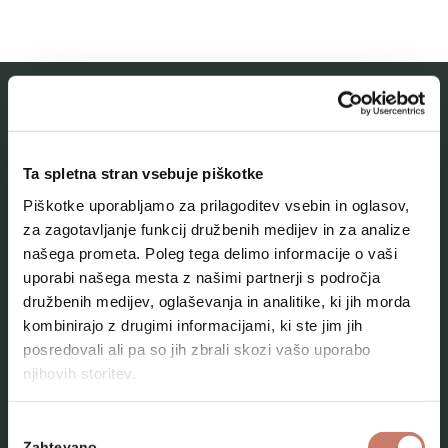
MESTNI MUZEJ IDRIJA
Ta spletna stran vsebuje piškotke
O muzeju
Piškotke uporabljamo za prilagoditev vsebin in oglasov,
Naše zbirke
za zagotavljanje funkcij družbenih medijev in za analize
našega prometa. Poleg tega delimo informacije o vaši
Aktualno
uporabi našega mesta z našimi partnerji s področja
Kontakt
družbenih medijev, oglaševanja in analitike, ki jih morda
kombinirajo z drugimi informacijami, ki ste jim jih
posredovali ali pa so jih zbrali skozi vašo uporabo
njihovih storitev.
Izbira
Zahtevano