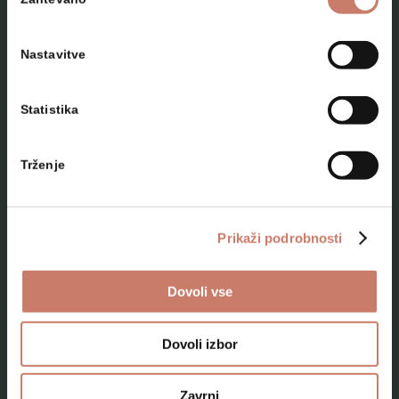
soglasja
Nastavitve
Statistika
NAČRTUJTE SVOJ OBISK
Trženje
Lokacije
Top 10 zanimivosti
Prikaži podrobnosti
Kam na izlet
Dovoli vse
Programi za skupine odraslih
Programi za šole
Dovoli izbor
Kje smo
Zavrni