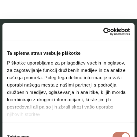
MESTNI MUZEJ IDRIJA
Ta spletna stran vsebuje piškotke
O muzeju
Piškotke uporabljamo za prilagoditev vsebin in oglasov,
Naše zbirke
za zagotavljanje funkcij družbenih medijev in za analize
našega prometa. Poleg tega delimo informacije o vaši
Aktualno
uporabi našega mesta z našimi partnerji s področja
Kontakt
družbenih medijev, oglaševanja in analitike, ki jih morda
kombinirajo z drugimi informacijami, ki ste jim jih
posredovali ali pa so jih zbrali skozi vašo uporabo
njihovih storitev.
Izbira
Zahtevano