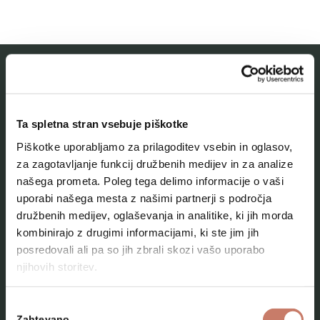
MESTNI MUZEJ IDRIJA
Ta spletna stran vsebuje piškotke
O muzeju
Piškotke uporabljamo za prilagoditev vsebin in oglasov,
Naše zbirke
za zagotavljanje funkcij družbenih medijev in za analize
našega prometa. Poleg tega delimo informacije o vaši
Aktualno
uporabi našega mesta z našimi partnerji s področja
Kontakt
družbenih medijev, oglaševanja in analitike, ki jih morda
kombinirajo z drugimi informacijami, ki ste jim jih
posredovali ali pa so jih zbrali skozi vašo uporabo
njihovih storitev.
Izbira
Zahtevano