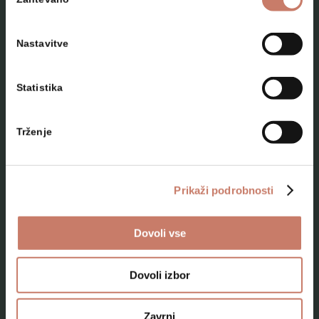
soglasja
Nastavitve
Statistika
NAČRTUJTE SVOJ OBISK
Trženje
Lokacije
Top 10 zanimivosti
Prikaži podrobnosti
Kam na izlet
Dovoli vse
Programi za skupine odraslih
Programi za šole
Dovoli izbor
Kje smo
Zavrni