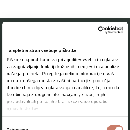
MESTNI MUZEJ IDRIJA
Ta spletna stran vsebuje piškotke
O muzeju
Piškotke uporabljamo za prilagoditev vsebin in oglasov,
Naše zbirke
za zagotavljanje funkcij družbenih medijev in za analize
našega prometa. Poleg tega delimo informacije o vaši
Aktualno
uporabi našega mesta z našimi partnerji s področja
Kontakt
družbenih medijev, oglaševanja in analitike, ki jih morda
kombinirajo z drugimi informacijami, ki ste jim jih
posredovali ali pa so jih zbrali skozi vašo uporabo
njihovih storitev.
Izbira
Zahtevano