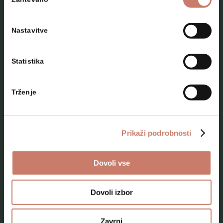
soglasja
Nastavitve
Statistika
NAČRTUJTE SVOJ OBISK
Trženje
Lokacije
Top 10 zanimivosti
Prikaži podrobnosti
Kam na izlet
Dovoli vse
Programi za skupine odraslih
Programi za šole
Dovoli izbor
Kje smo
Zavrni