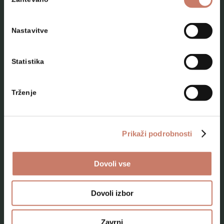
soglasja
Nastavitve
Statistika
NAČRTUJTE SVOJ OBISK
Trženje
Lokacije
Top 10 zanimivosti
Prikaži podrobnosti
Kam na izlet
Dovoli vse
Programi za skupine odraslih
Programi za šole
Dovoli izbor
Kje smo
Zavrni