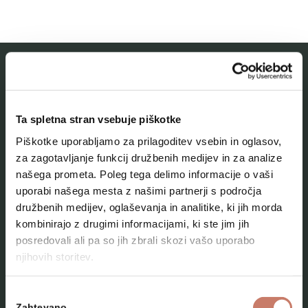
MESTNI MUZEJ IDRIJA
Ta spletna stran vsebuje piškotke
O muzeju
Piškotke uporabljamo za prilagoditev vsebin in oglasov,
Naše zbirke
za zagotavljanje funkcij družbenih medijev in za analize
našega prometa. Poleg tega delimo informacije o vaši
Aktualno
uporabi našega mesta z našimi partnerji s področja
Kontakt
družbenih medijev, oglaševanja in analitike, ki jih morda
kombinirajo z drugimi informacijami, ki ste jim jih
posredovali ali pa so jih zbrali skozi vašo uporabo
njihovih storitev.
Izbira
Zahtevano