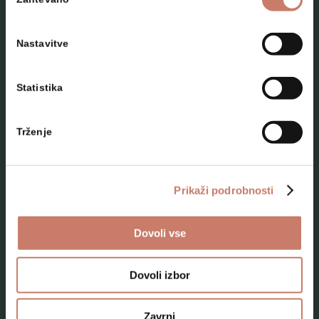
soglasja
Nastavitve
Statistika
NAČRTUJTE SVOJ OBISK
Trženje
Lokacije
Top 10 zanimivosti
Prikaži podrobnosti
Kam na izlet
Dovoli vse
Programi za skupine odraslih
Programi za šole
Dovoli izbor
Kje smo
Zavrni