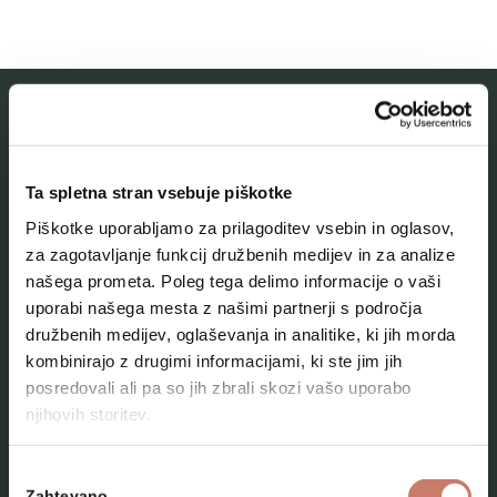
MESTNI MUZEJ IDRIJA
Ta spletna stran vsebuje piškotke
O muzeju
Piškotke uporabljamo za prilagoditev vsebin in oglasov,
Naše zbirke
za zagotavljanje funkcij družbenih medijev in za analize
našega prometa. Poleg tega delimo informacije o vaši
Aktualno
uporabi našega mesta z našimi partnerji s področja
Kontakt
družbenih medijev, oglaševanja in analitike, ki jih morda
kombinirajo z drugimi informacijami, ki ste jim jih
posredovali ali pa so jih zbrali skozi vašo uporabo
njihovih storitev.
Izbira
Zahtevano